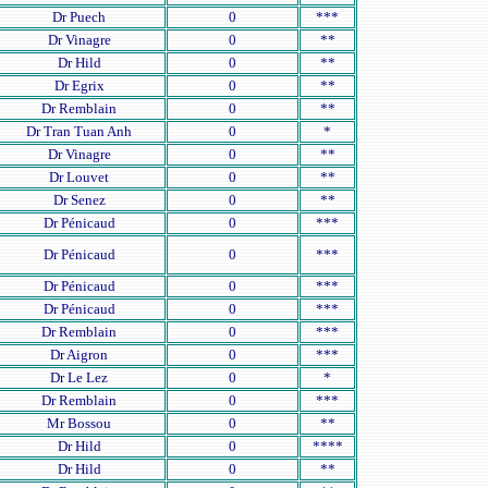
Dr Puech
0
***
Dr Vinagre
0
**
Dr Hild
0
**
Dr Egrix
0
**
Dr Remblain
0
**
Dr Tran Tuan Anh
0
*
Dr Vinagre
0
**
Dr Louvet
0
**
Dr Senez
0
**
Dr Pénicaud
0
***
Dr Pénicaud
0
***
Dr Pénicaud
0
***
Dr Pénicaud
0
***
Dr Remblain
0
***
Dr Aigron
0
***
Dr Le Lez
0
*
Dr Remblain
0
***
Mr Bossou
0
**
Dr Hild
0
****
Dr Hild
0
**