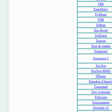
TIM
TimeDelay
Ti-Menu
TNB
ToBase
Top Secret
TotEuros
Toucan
Tour de gardes
Tournesol
Tournesol 2
TouYou
TouYou-MMG
TPhone
Transfert d'Appel
Traoumad
Tray Calendar
TriScores
Trisogramme
Trisomie 21