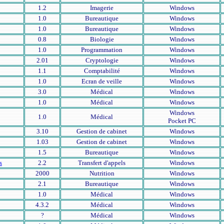
1.2
Imagerie
Windows
1.0
Bureautique
Windows
1.0
Bureautique
Windows
0.8
Biologie
Windows
1.0
Programmation
Windows
2.01
Cryptologie
Windows
1.1
Comptabilité
Windows
1.0
Ecran de veille
Windows
3.0
Médical
Windows
1.0
Médical
Windows
Windows
1.0
Médical
Pocket PC
3.10
Gestion de cabinet
Windows
1.03
Gestion de cabinet
Windows
1.5
Bureautique
Windows
s
2.2
Transfert d'appels
Windows
2000
Nutrition
Windows
2.1
Bureautique
Windows
1.0
Médical
Windows
4.3.2
Médical
Windows
?
Médical
Windows