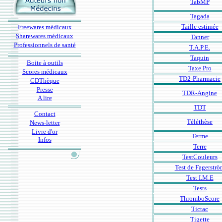
TabMP
Tagada
Taille estimée
Freewares médicaux
Sharewares médicaux
Tanner
Professionnels de santé
T.A.P.E.
Taquin
Boite à outils
Taxe Pro
Scores médicaux
TD2-Pharmacie
CDThèque
Presse
TDR-Angine
A lire
TDT
Contact
Téléthèse
News-letter
Livre d'or
Terme
Infos
Terre
TestCouleurs
Test de Fagerströ
Test I.M.E
Tests
ThromboScore
Tictac
Tigette