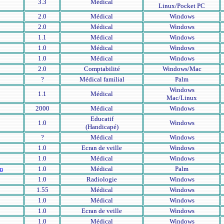
3.3
Médical
Linux/Pocket PC
2.0
Médical
Windows
2.0
Médical
Windows
1.1
Médical
Windows
1.0
Médical
Windows
1.0
Médical
Windows
2.0
Comptabilité
Windows/Mac
?
Médical familial
Palm
Windows
1.1
Médical
Mac/Linux
2000
Médical
Windows
Educatif
1.0
Windows
(Handicapé)
?
Médical
Windows
1.0
Ecran de veille
Windows
1.0
Médical
Windows
m
1.0
Médical
Palm
1.0
Radiologie
Windows
1.55
Médical
Windows
1.0
Médical
Windows
1.0
Ecran de veille
Windows
1.0
Médical
Windows