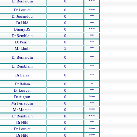
Dr Bernardin
0
***
Dr Louvet
0
***
Dr Jouandou
0
**
Dr Hild
0
**
BinaryBS
0
***
Dr Remblain
0
**
Dr Perrin
0
**
Mr Lhoir
5
**
Dr Bernardin
0
**
Dr Remblain
0
**
Dr Lelez
0
**
Dr Rakaa
0
*
Dr Louvet
0
**
Dr Aigron
0
***
Mr Perraudin
0
**
Mr Moreda
0
***
Dr Remblain
10
***
Dr Hild
0
**
Dr Louvet
0
***
Dr Hild
0
***