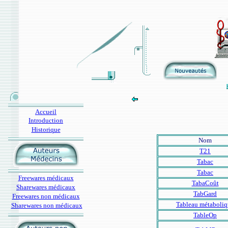
Accueil
Introduction
Historique
Nom
T21
Tabac
Tabac
Freewares médicaux
TabaCoût
Sharewares médicaux
TabGard
Freewares non médicaux
Tableau métaboliq
Sharewares non médicaux
TableOp