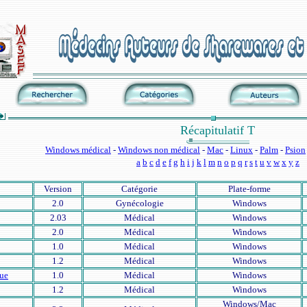
Récapitulatif T
Windows médical
-
Windows non médical
-
Mac
-
Linux
-
Palm
-
Psion
a
b
c
d
e
f
g
h
i
j
k
l
m
n
o
p
q
r
s
t
u
v
w
x
y
z
Version
Catégorie
Plate-forme
2.0
Gynécologie
Windows
2.03
Médical
Windows
2.0
Médical
Windows
1.0
Médical
Windows
1.2
Médical
Windows
ue
1.0
Médical
Windows
1.2
Médical
Windows
Windows/Mac