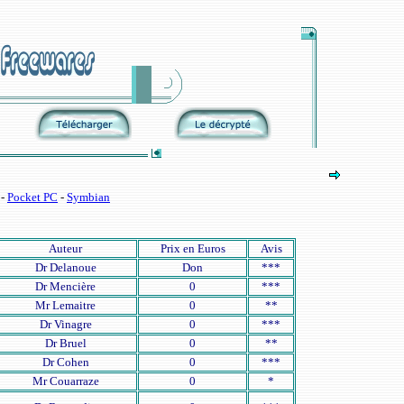
-
Pocket PC
-
Symbian
Auteur
Prix en Euros
Avis
Dr Delanoue
Don
***
Dr Mencière
0
***
Mr Lemaitre
0
**
Dr Vinagre
0
***
Dr Bruel
0
**
Dr Cohen
0
***
Mr Couarraze
0
*