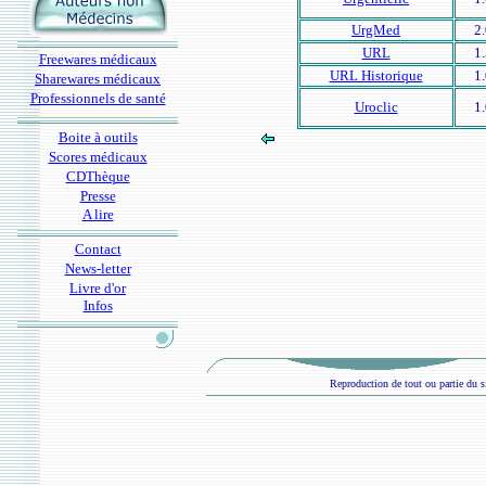
UrgMed
2
URL
1
Freewares médicaux
URL Historique
1
Sharewares médicaux
Professionnels de santé
Uroclic
1
Boite à outils
Scores médicaux
CDThèque
Presse
A lire
Contact
News-letter
Livre d'or
Infos
Reproduction de tout ou partie du si