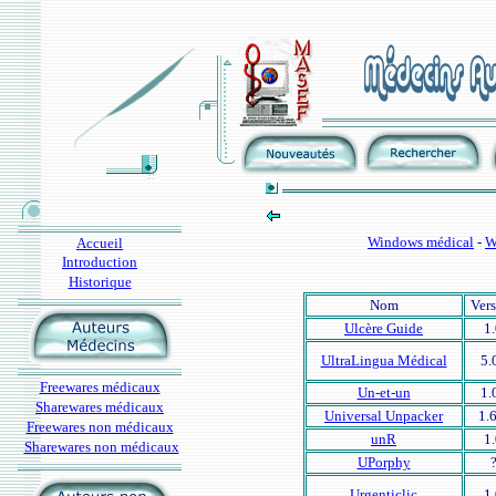
Windows médical
-
W
Accueil
Introduction
Historique
Nom
Ver
Ulcère Guide
1
UltraLingua Médical
5.
Freewares médicaux
Un-et-un
1.
Sharewares médicaux
Universal Unpacker
1.
Freewares non médicaux
unR
1
Sharewares non médicaux
UPorphy
Urgenticlic
1