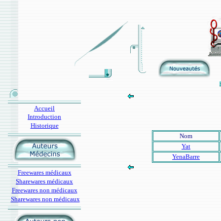
Accueil
Introduction
Historique
Nom
Yat
YenaBarre
Freewares médicaux
Sharewares médicaux
Freewares non médicaux
Sharewares non médicaux