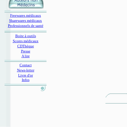
Freewares médicaux
Sharewares médicaux
Professionnels de santé
Boite à outils
Scores médicaux
CDThèque
Presse
A lire
Contact
News-letter
Livre d'or
Infos