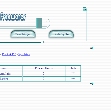
-
Pocket PC
-
Symbian
uteur
Prix en Euros
Avis
emblain
0
**
 Ledru
0
**