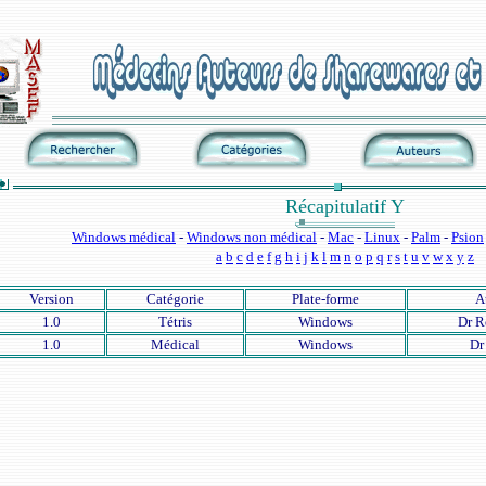
Récapitulatif Y
Windows médical
-
Windows non médical
-
Mac
-
Linux
-
Palm
-
Psion
a
b
c
d
e
f
g
h
i
j
k
l
m
n
o
p
q
r
s
t
u
v
w
x
y
z
Version
Catégorie
Plate-forme
A
1.0
Tétris
Windows
Dr R
1.0
Médical
Windows
Dr