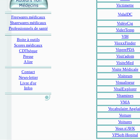
Victimette
VidalDC
Freewares médicaux
Sharewares médicaux
VidéoCig
Professionnels de santé
ViderTemp
VIH
Boite à outils
VioxxFinder
Scores médicaux
ViperePDA
CDThèque
Visit'adom
Presse
A lire
VisiteMed
Visite Médicale
Contact
Visiteurs
News-letter
Visualiseur
Livre d'or
Infos
VitalExplorer
Vitamines
VMA
Vocabulaire Angla
Voiture
Voitures
Vous n'AVK
VPSoft-Hopital