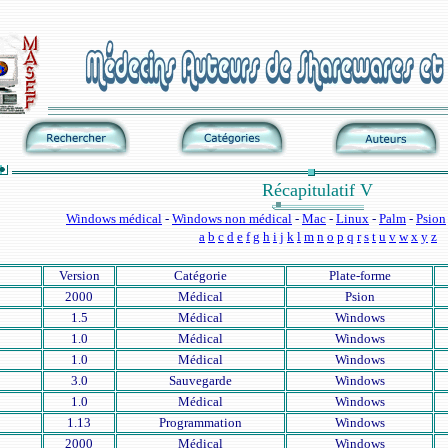
Récapitulatif V
Windows médical
-
Windows non médical
-
Mac
-
Linux
-
Palm
-
Psion
a
b
c
d
e
f
g
h
i
j
k
l
m
n
o
p
q
r
s
t
u
v
w
x
y
z
Version
Catégorie
Plate-forme
2000
Médical
Psion
1.5
Médical
Windows
1.0
Médical
Windows
1.0
Médical
Windows
3.0
Sauvegarde
Windows
1.0
Médical
Windows
1.13
Programmation
Windows
2000
Médical
Windows