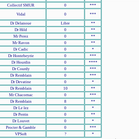
Collectif SMUR
0
***
Vidal
0
***
Dr Delanoue
Libre
**
Dr Hild
0
**
Mr Perez
0
**
Mr Ravon
0
**
Dr Cadic
0
*
Dr Hontebeyrie
0
***
Dr Hourdin
0
****
Dr Courdy
0
***
Dr Remblain
0
***
Dr Devatine
0
*
Dr Remblain
10
**
Mr Chacornac
0
***
Dr Remblain
8
**
Dr Le lez
0
*
Dr Perrin
0
**
Dr Louvet
0
*
Procter & Gamble
0
***
VPSoft
?
*