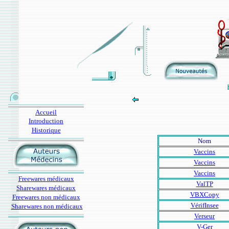
Accueil
Introduction
Historique
Nom
Vaccins
Vaccins
Vaccins
Freewares médicaux
ValTP
Sharewares médicaux
VBXCopy
Freewares non médicaux
VérifInsee
Sharewares non médicaux
Verseur
V-Ger