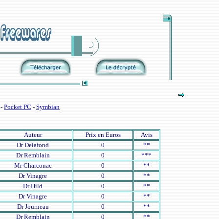
-
Pocket PC
-
Symbian
Auteur
Prix en Euros
Avis
Dr Delafond
0
**
Dr Remblain
0
***
Mr Charconac
0
**
Dr Vinagre
0
**
Dr Hild
0
**
Dr Vinagre
0
**
Dr Journeau
0
**
Dr Remblain
0
**