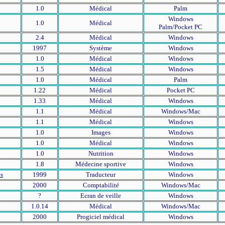
1.0
Médical
Palm
Windows
1.0
Médical
Palm/Pocket PC
2.4
Médical
Windows
1997
Système
Windows
1.0
Médical
Windows
1.5
Médical
Windows
1.0
Médical
Palm
1.22
Médical
Pocket PC
1.33
Médical
Windows
1.1
Médical
Windows/Mac
1.1
Médical
Windows
1.0
Images
Windows
1.0
Médical
Windows
1.0
Nutrition
Windows
1.8
Médecine sportive
Windows
is
1999
Traducteur
Windows
2000
Comptabilité
Windows/Mac
?
Ecran de veille
Windows
1.0.14
Médical
Windows/Mac
2000
Progiciel médical
Windows