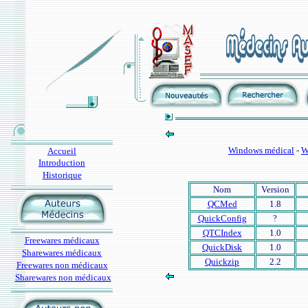
Windows médical
-
W
Accueil
Introduction
Historique
Nom
Version
QCMed
1.8
QuickConfig
?
QTCIndex
1.0
Freewares médicaux
QuickDisk
1.0
Sharewares médicaux
Quickzip
2.2
Freewares non médicaux
Sharewares non médicaux