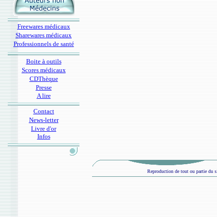
Freewares médicaux
Sharewares médicaux
Professionnels de santé
Boite à outils
Scores médicaux
CDThèque
Presse
A lire
Contact
News-letter
Livre d'or
Infos
Reproduction de tout ou partie du si