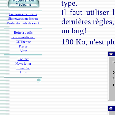
type.
Il faut utiliser
Freewares médicaux
Sharewares médicaux
dernières règles,
Professionnels de santé
un bug!
Boite à outils
Scores médicaux
190 Ko, n'est pl
CDThèque
Presse
A lire
Contact
News-letter
Livre d'or
Infos