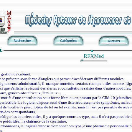
RFXMed
 gestion de cabinet.
le se présente sous forme d'onglets qui permet d'accéder aux différents modules:
eignements administratifs, il manque toutefois certains champs utiles comme l'âge, l
 ici que s'affiche le résumé des alertes et consultations saisies dans d'autres modules,
aux, gynéco-obstétricaux, familiaux...,
 motifs d'une consultation sous forme libre ou en passant par la CIM 10 (classificat
 perfectible. Le logiciel dispose aussi d'une liste arborescente de symptômes, maladi
 notifier la prescription de tel ou tel examen, mais il n'est pas possible de recevo
iers des correspondants,
rédiger les courriers utiles, il y a quelques courriers type, mais il n'est pas possible 
 poids idéal, la clairance de la créatinine,
 ordonnances, le logiciel dispose d'ordonnances type, d'une pharmacie personnelle bie
s,