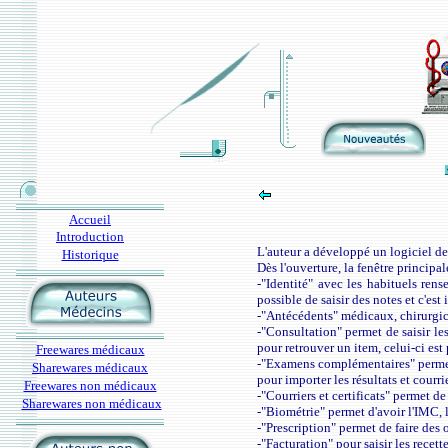
Accueil
Introduction
L'auteur a développé un logiciel de
Historique
Dès l'ouverture, la fenêtre principa
-"Identité" avec les habituels rens
possible de saisir des notes et c'est
-"Antécédents" médicaux, chirurgic
-"Consultation" permet de saisir les
pour retrouver un item, celui-ci est
Freewares médicaux
-"Examens complémentaires" permet de
Sharewares médicaux
pour importer les résultats et courr
Freewares non médicaux
-"Courriers et certificats" permet de 
Sharewares non médicaux
-"Biométrie" permet d'avoir l'IMC, le
-"Prescription" permet de faire des
-"Facturation" pour saisir les recette