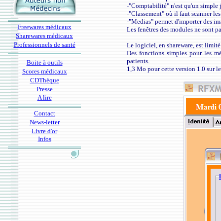
-"Comptabilité" n'est qu'un simple j
-"Classement" où il faut scanner les
-"Medias" permet d'importer des im
Freewares médicaux
Les fenêtres des modules ne sont pa
Sharewares médicaux
Professionnels de santé
Le logiciel, en shareware, est limité
Des fonctions simples pour les méd
patients.
Boite à outils
1,3 Mo pour cette version 1.0 sur l
Scores médicaux
CDThèque
Presse
A lire
Contact
News-letter
Livre d'or
Infos