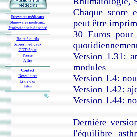
Rhumatologie, S
Chaque score es
Freewares médicaux
peut être imprim
Sharewares médicaux
Professionnels de santé
30 Euros pour 
Boite à outils
quotidiennement
Scores médicaux
CDThèque
Version 1.31: a
Presse
A lire
modules
Contact
Version 1.4: no
News-letter
Livre d'or
Infos
Version 1.42: aj
Version 1.44: no
Dernière versio
l'équilibre as