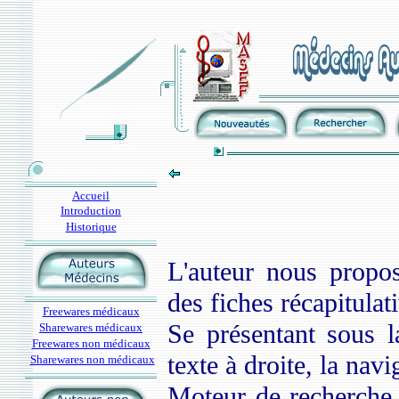
Accueil
Introduction
Historique
L'auteur nous propo
des fiches récapitulat
Freewares médicaux
Se présentant sous 
Sharewares médicaux
Freewares non médicaux
texte à droite, la navi
Sharewares non médicaux
Moteur de recherche, 