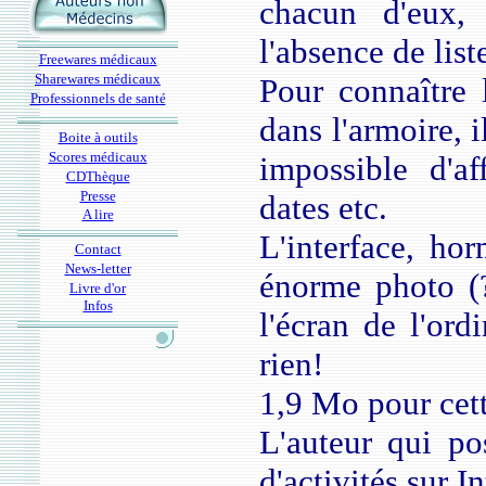
chacun d'eux, 
l'absence de lis
Freewares médicaux
Sharewares médicaux
Pour connaître 
Professionnels de santé
dans l'armoire, 
Boite à outils
Scores médicaux
impossible d'af
CDThèque
Presse
dates etc.
A lire
L'interface, ho
Contact
News-letter
énorme photo (
Livre d'or
Infos
l'écran de l'ord
rien!
1,9 Mo pour cett
L'auteur qui po
d'activités sur In