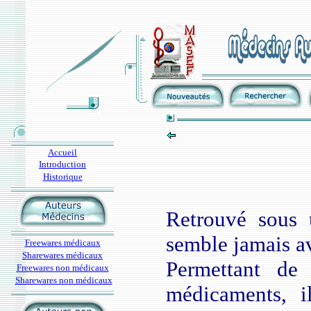
Accueil
Introduction
Historique
Retrouvé sous u
semble jamais av
Freewares médicaux
Sharewares médicaux
Permettant de
Freewares non médicaux
Sharewares non médicaux
médicaments, il