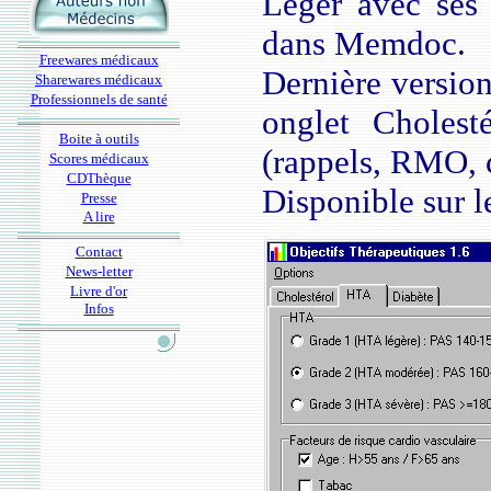
Léger avec ses 1
dans Memdoc.
Freewares médicaux
Dernière version
Sharewares médicaux
Professionnels de santé
onglet Cholest
Boite à outils
(rappels, RMO, c
Scores médicaux
CDThèque
Disponible sur 
Presse
A lire
Contact
News-letter
Livre d'or
Infos