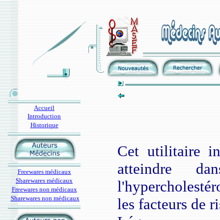
Accueil
Introduction
Historique
Cet utilitaire i
atteindre 
Freewares médicaux
Sharewares médicaux
l'hypercholesté
Freewares non médicaux
Sharewares non médicaux
les facteurs de r