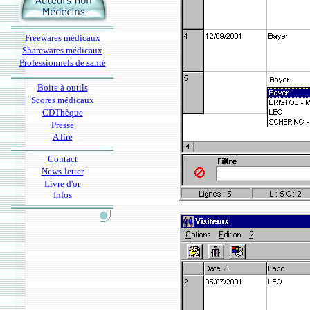
Freewares médicaux
Sharewares médicaux
Professionnels de santé
Boite à outils
Scores médicaux
CDThèque
Presse
A lire
Contact
News-letter
Livre d'or
Infos