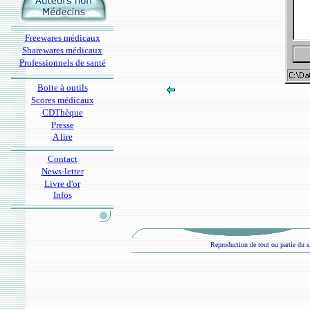
Freewares médicaux
Sharewares médicaux
Professionnels de santé
Boite à outils
Scores médicaux
CDThèque
Presse
A lire
Contact
News-letter
Livre d'or
Infos
Reproduction de tout ou partie du si