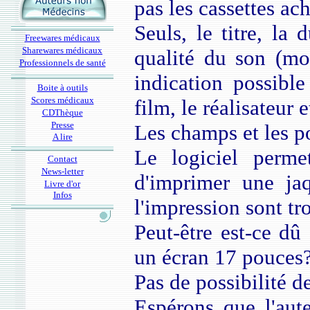
pas les cassettes ach
Seuls, le titre, la d
Freewares médicaux
Sharewares médicaux
qualité du son (mon
Professionnels de santé
indication possible
Boite à outils
Scores médicaux
film, le réalisateur e
CDThèque
Presse
Les champs et les po
A lire
Le logiciel perme
Contact
News-letter
d'imprimer une jaq
Livre d'or
Infos
l'impression sont t
Peut-être est-ce dû 
un écran 17 pouces
Pas de possibilité d
Espérons que l'aute