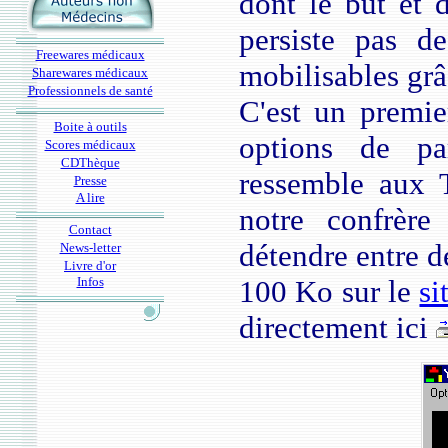
dont le but et 
persiste pas d
Freewares médicaux
mobilisables grâ
Sharewares médicaux
Professionnels de santé
C'est un premier
Boite à outils
options de par
Scores médicaux
CDThèque
ressemble aux T
Presse
A lire
notre confrèr
Contact
détendre entre d
News-letter
Livre d'or
Infos
100 Ko sur le
si
directement ici